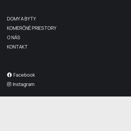
DOMY A BYTY
KOMERČNÉ PRIESTORY
O NÁS
KONTAKT
Facebook
Instagram
FAKTURAČNÉ ÚDAJE:
Lectus s.r.o., Limbová 3056/11, 010 07 Žilina
IČO 44 017 464 / IČ DPH SK2022550618