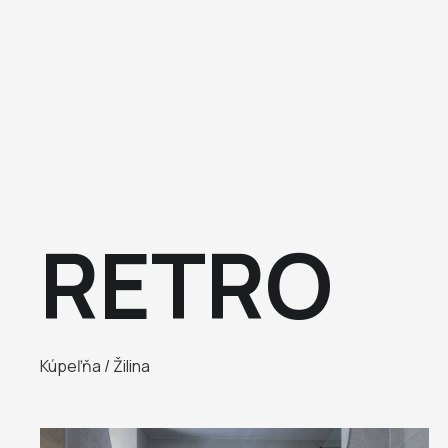
RETRO
Kúpeľňa / Žilina