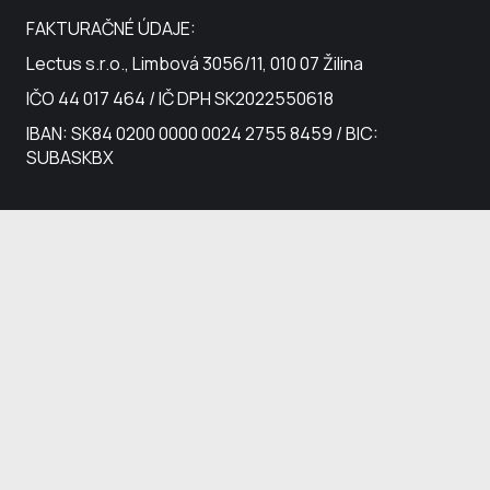
FAKTURAČNÉ ÚDAJE:
Lectus s.r.o., Limbová 3056/11, 010 07 Žilina
IČO 44 017 464 / IČ DPH SK2022550618
IBAN: SK84 0200 0000 0024 2755 8459 / BIC:
SUBASKBX
(c) Lectus s.r.o. – zapísaná v Obch. registri Okr. súdu
Žilina, Oddiel: Sro, Vložka číslo: 20225/L.
Ochrana
osobných údajov