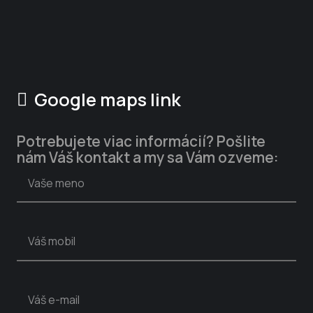
KANCELÁRIA:
Lectus s.r.o., Administratívna budova
Bôrik, Bôrická cesta 103, 010 01 Žilina
Google maps link
Potrebujete viac informácií? Pošlite
nám Váš kontakt a my sa Vám ozveme: