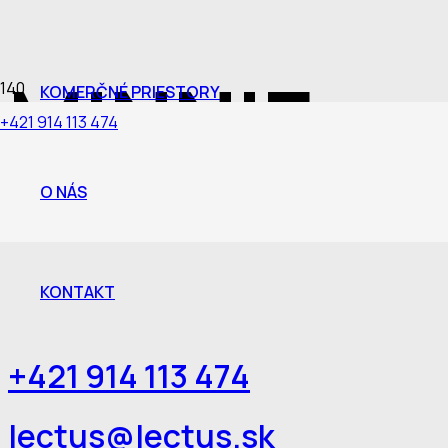
MINNIE
KOMERČNÉ PRIESTORY
+421 914 113 474
O NÁS
Detská izba / Žilina
KONTAKT
+421 914 113 474
lectus@lectus.sk