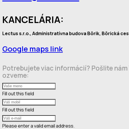
KANCELÁRIA:
Lectus s.r.o., Administratívna budova Bôrik, Bôrická cest
Google maps link
Potrebujete viac informácií? Pošlite nám
ozveme:
Fill out this field
Fill out this field
Please enter a valid email address.