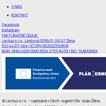
O NÁS
KONTAKT
Facebook
Instagram
FAKTURAČNÉ ÚDAJE:
Lectus s.r.o., Limbová 3056/11, 010 07 Žilina
IČO 44 017 464 / IČ DPH SK2022550618
IBAN: SK84 0200 0000 0024 2755 8459 / BIC: SUBASKBX
(c) Lectus s.r.o. – zapísaná v Obch. registri Okr. súdu Žilina,