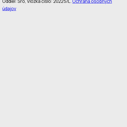
Oddiel: Sro, Vložka číslo: 20225/L.
Ochrana osobných
údajov