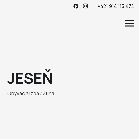
+421 914 113 474
JESEŇ
Obývacia izba / Žilina