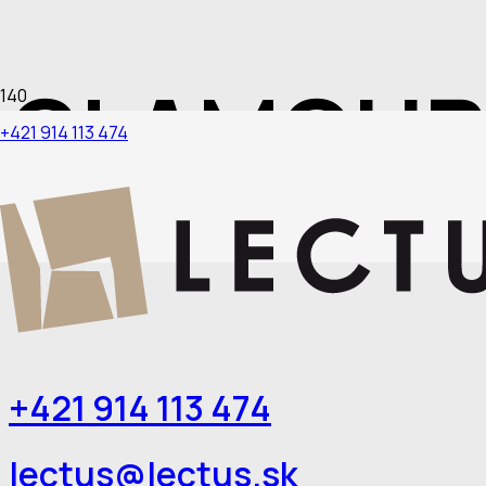
GLAMOUR
+421 914 113 474
Chodba – predsieň / Žilina
+421 914 113 474
lectus@lectus.sk