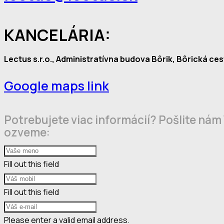
KANCELÁRIA:
Lectus s.r.o., Administratívna budova Bôrik, Bôrická cest
Google maps link
Potrebujete viac informácií? Pošlite nám
ozveme:
Fill out this field
Fill out this field
Please enter a valid email address.