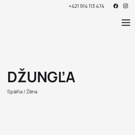
+421 914 113 474
DŽUNGĽA
Spálňa / Žilina