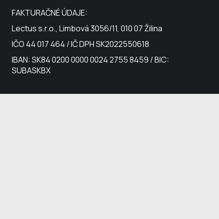
FAKTURAČNÉ ÚDAJE:
Lectus s.r.o., Limbová 3056/11, 010 07 Žilina
IČO 44 017 464 / IČ DPH SK2022550618
IBAN: SK84 0200 0000 0024 2755 8459 / BIC:
SUBASKBX
(c) Lectus s.r.o. – zapísaná v Obch. registri Okr. súdu
Žilina, Oddiel: Sro, Vložka číslo: 20225/L.
Ochrana
osobných údajov