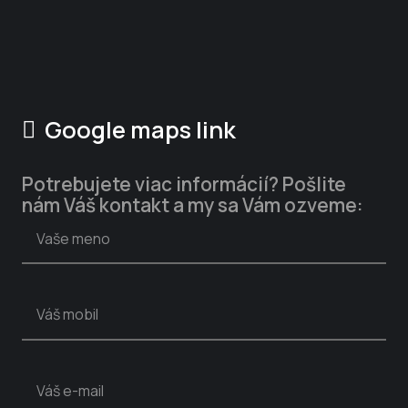
KANCELÁRIA:
Lectus s.r.o., Administratívna budova
Bôrik, Bôrická cesta 103, 010 01 Žilina
Google maps link
Potrebujete viac informácií? Pošlite
nám Váš kontakt a my sa Vám ozveme: