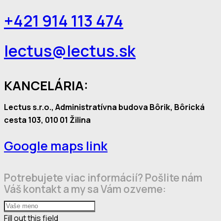
+421 914 113 474
lectus@lectus.sk
KANCELÁRIA:
Lectus s.r.o., Administratívna budova Bôrik, Bôrická
cesta 103, 010 01 Žilina
Google maps link
Potrebujete viac informácií? Pošlite nám
Váš kontakt a my sa Vám ozveme:
Fill out this field