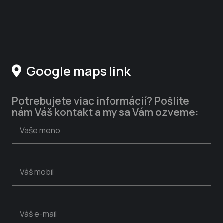
KANCELÁRIA:
Lectus s.r.o., Administratívna budova
Bôrik, Bôrická cesta 103, 010 01 Žilina
Google maps link
Potrebujete viac informácií? Pošlite
nám Váš kontakt a my sa Vám ozveme: