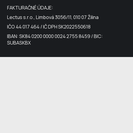
FAKTURAČNÉ ÚDAJE:
Lectus s.r.o., Limbová 3056/11, 010 07 Žilina
IČO 44 017 464 / IČ DPH SK2022550618
IBAN: SK84 0200 0000 0024 2755 8459 / BIC:
SUBASKBX
(c) Lectus s.r.o. – zapísaná v Obch. registri Okr. súdu
Žilina, Oddiel: Sro, Vložka číslo: 20225/L.
Ochrana
osobných údajov