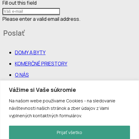
Fill out this field
Please enter a valid email address.
Poslať
DOMY A BYTY
KOMERČNÉ PRIESTORY
O NÁS
KONTAKT
Vážime si Vaše súkromie
Facebook
Na našom webe používame Cookies - na sledovanie
Instagram
návštevnosti našich stránok a zber údajov z Vami
FAKTURAČNÉ ÚDAJE:
vyplnených kontaktných formulárov.
Lectus s.r.o., Limbová 3056/11, 010 07 Žilina
IČO 44 017 464 / IČ DPH SK2022550618
IBAN: SK84 0200 0000 0024 2755 8459 / BIC: SUBASKBX
Prijať všetko