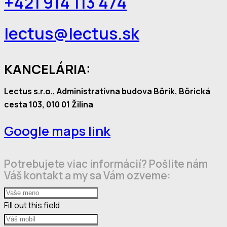
+421 914 113 474
lectus@lectus.sk
KANCELÁRIA:
Lectus s.r.o., Administratívna budova Bôrik, Bôrická
cesta 103, 010 01 Žilina
Google maps link
Potrebujete viac informácií? Pošlite nám
Váš kontakt a my sa Vám ozveme:
Fill out this field