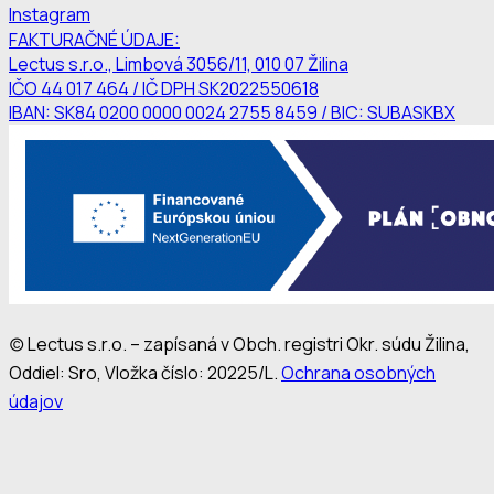
Instagram
FAKTURAČNÉ ÚDAJE:
Lectus s.r.o., Limbová 3056/11, 010 07 Žilina
IČO 44 017 464 / IČ DPH SK2022550618
IBAN: SK84 0200 0000 0024 2755 8459 / BIC: SUBASKBX
(c) Lectus s.r.o. – zapísaná v Obch. registri Okr. súdu Žilina,
Oddiel: Sro, Vložka číslo: 20225/L.
Ochrana osobných
údajov