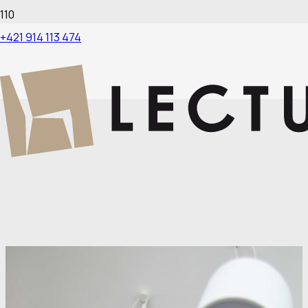
BÉŽOVÁ
+421 914 113 474
Kuchyňa – Jedáleň / Žilina