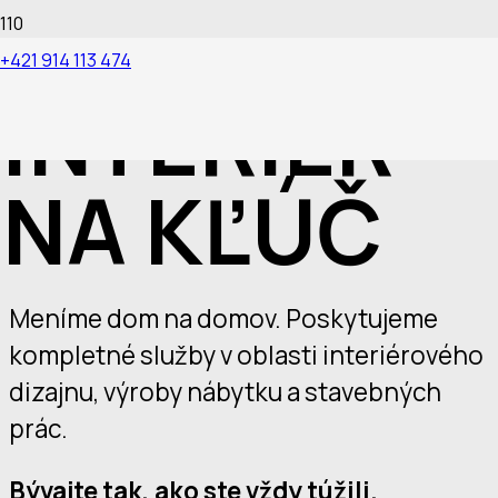
+421 914 113 474
INTERIÉR
NA KĽÚČ
Meníme dom na domov. Poskytujeme
kompletné služby v oblasti interiérového
dizajnu, výroby nábytku a stavebných
prác.
Bývajte tak, ako ste vždy túžili.