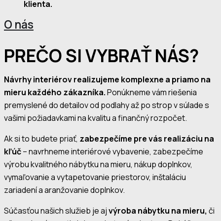
klienta.
O nás
PREČO SI VYBRAŤ NÁS?
Návrhy interiérov realizujeme komplexne a priamo na
mieru každého zákazníka.
Ponúkneme vám riešenia
premyslené do detailov od podlahy až po strop v súlade s
vašimi požiadavkami na kvalitu a finančný rozpočet.
Ak si to budete priať,
zabezpečíme pre vás realizáciu na
kľúč
– navrhneme interiérové vybavenie, zabezpečíme
výrobu kvalitného nábytku na mieru, nákup doplnkov,
vymaľovanie a vytapetovanie priestorov, inštaláciu
zariadení a aranžovanie doplnkov.
Súčasťou našich služieb je aj
výroba nábytku na mieru,
či