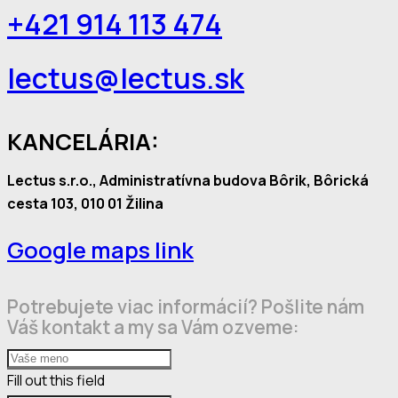
+421 914 113 474
lectus@lectus.sk
KANCELÁRIA:
Lectus s.r.o., Administratívna budova Bôrik, Bôrická
cesta 103, 010 01 Žilina
Google maps link
Potrebujete viac informácií? Pošlite nám
Váš kontakt a my sa Vám ozveme:
Fill out this field