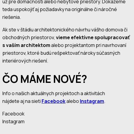
už pre domácnosti alebo nebytové priestory. Dokážeme
teda uspokojiť aj požiadavky na originálne či náročné
riešenia.
Ak ste v štádiu architektonického návrhu vášho domova či
obchodných priestorov,
vieme efektívne spolupracovať
s vaším architektom
alebo projektantom pri navrhovaní
priestorov, ktoré budú rešpektovať nároky súčasných
interiérových riešení.
ČO MÁME NOVÉ?
Info o našich aktuálnych projektoch a aktivitách
nájdete aj na sieti
Facebook
alebo
Instagram
.
Facebook
Instagram