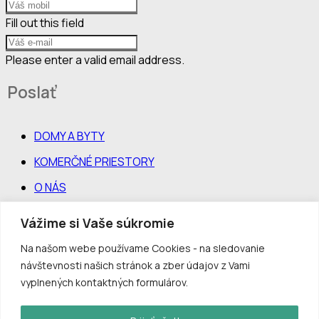
Fill out this field
Please enter a valid email address.
Poslať
DOMY A BYTY
KOMERČNÉ PRIESTORY
O NÁS
KONTAKT
Vážime si Vaše súkromie
Facebook
Na našom webe používame Cookies - na sledovanie
Instagram
návštevnosti našich stránok a zber údajov z Vami
FAKTURAČNÉ ÚDAJE:
vyplnených kontaktných formulárov.
Lectus s.r.o., Limbová 3056/11, 010 07 Žilina
IČO 44 017 464 / IČ DPH SK2022550618