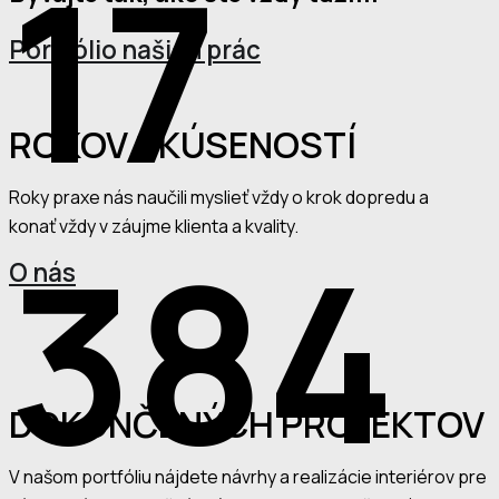
17
Portfólio našich prác
ROKOV SKÚSENOSTÍ
Roky praxe nás naučili myslieť vždy o krok dopredu a
konať vždy v záujme klienta a kvality.
384
O nás
DOKONČENÝCH PROJEKTOV
V našom portfóliu nájdete návrhy a realizácie interiérov pre